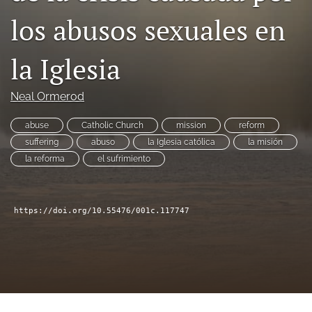
Book Series
los abusos sexuales en
Para Autores
la Iglesia
search
Bluesky
Neal Ormerod
(opens
in
RSS
abuse
Catholic Church
mission
reform
a
feed
suffering
abuso
la Iglesia católica
la misión
new
(opens
la reforma
el sufrimiento
tab)
a
modal
with
a
https://doi.org/10.55476/001c.117747
link
to
feed)