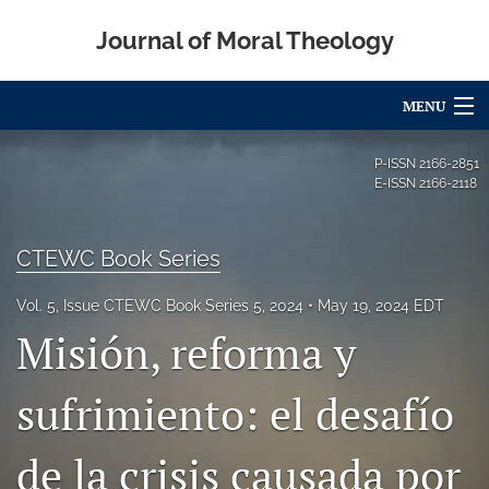
Journal of Moral Theology
MENU
Articles
P-ISSN
2166-2851
E-ISSN
2166-2118
For Authors
Editorial Board
CTEWC Book Series
About
Vol. 5, Issue CTEWC Book Series 5, 2024
May 19, 2024 EDT
Misión, reforma y
Issues
sufrimiento: el desafío
Blog
Call for Papers
de la crisis causada por